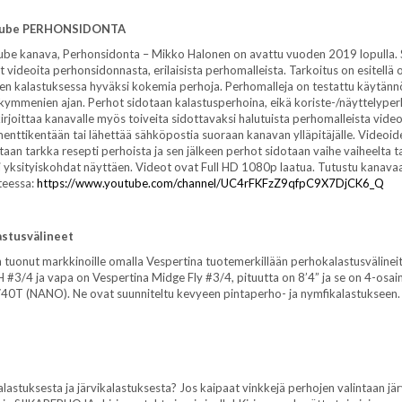
ube PERHONSIDONTA
be kanava, Perhonsidonta – Mikko Halonen on avattu vuoden 2019 lopulla. S
t videoita perhonsidonnasta, erilaisista perhomalleista. Tarkoitus on esitellä 
jen kalastuksessa hyväksi kokemia perhoja. Perhomalleja on testattu käytänn
kymmenien ajan. Perhot sidotaan kalastusperhoina, eikä koriste-/näyttelyper
kirjoittaa kanavalle myös toiveita sidottavaksi halutuista perhomalleista vide
nttikentään tai lähettää sähköpostia suoraan kanavan ylläpitäjälle. Videoid
taan tarkka resepti perhoista ja sen jälkeen perhot sidotaan vaihe vaiheelta ta
i yksityiskohdat näyttäen. Videot ovat Full HD 1080p laatua. Tutustu kanava
teessa:
https://www.youtube.com/channel/UC4rFKFzZ9qfpC9X7DjCK6_Q
stusvälineet
n tuonut markkinoille omalla Vespertina tuotemerkillään perhokalastusvälineit
3/4 ja vapa on Vespertina Midge Fly #3/4, pituutta on 8’4” ja se on 4-osai
2/40T (NANO). Ne ovat suunniteltu kevyeen pintaperho- ja nymfikalastukseen
lastuksesta ja järvikalastuksesta? Jos kaipaat vinkkejä perhojen valintaan järv