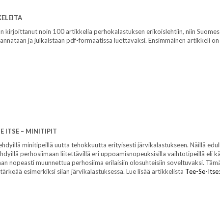
KELEITA
kirjoittanut noin 100 artikkelia perhokalastuksen erikoislehtiin, niin Suomes
scannataan ja julkaistaan pdf-formaatissa luettavaksi. Ensimmäinen artikkeli o
E ITSE – MINITIPIT
ehdyillä minitipeillä uutta tehokkuutta erityisesti järvikalastukseen. Näillä edull
hdyillä perhosiimaan liitettävillä eri uppoamisnopeuksisilla vaihtotipeillä eli kä
an nopeasti muunnettua perhosiima erilaisiin olosuhteisiin soveltuvaksi. Täm
 tärkeää esimerkiksi siian järvikalastuksessa. Lue lisää artikkelista
Tee-Se-Itse: