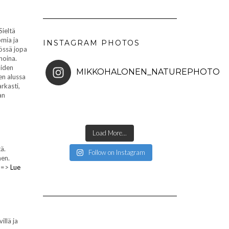
ieltä
omia ja
INSTAGRAM PHOTOS
össä jopa
hoina.
oiden
MIKKOHALONEN_NATUREPHOTO
en alussa
rkasti,
an
Load More...
ä.
Follow on Instagram
nen.
. =>
Lue
illä ja