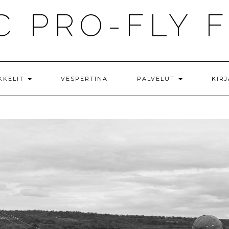
C PRO-FLY F
KKELIT
VESPERTINA
PALVELUT
KIR