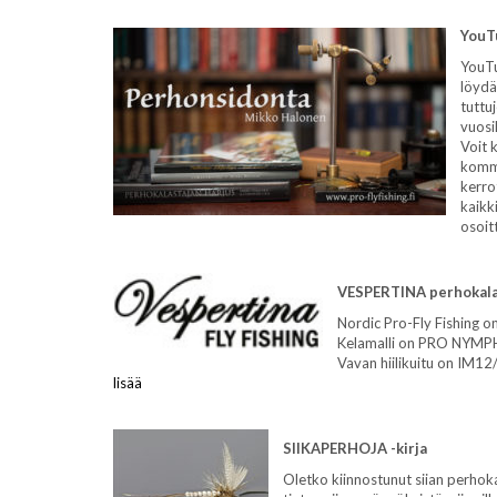
YouT
YouTu
löydä
tuttu
vuosi
Voit 
komme
kerro
kaikk
osoit
VESPERTINA perhokala
Nordic Pro-Fly Fishing o
Kelamalli on PRO NYMPH #
Vavan hiilikuitu on IM1
lisää
SIIKAPERHOJA -kirja
Oletko kiinnostunut siian perhoka