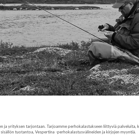
jen ja yrityksen tarjontaan. Tarjoamme perhokalastukseen liittyviä palveluita, 
sisällön tuotantoa, Vespertina -perhokalastusvälineiden ja kirjojen myyntiä.