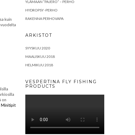
YLÄMAAN ”PAJERO” – PERHO
HYDROPSY -PERHO
RAKENNA PERHOVAPA
sa kuin
n vuodelta
ARKISTOT
SYYSKUU 2020
MAALISKUU 2018
HELMIKUU 2018
VESPERTINA FLY FISHING
PRODUCTS
isilla
rkiosilla
ä on
 Minitipit